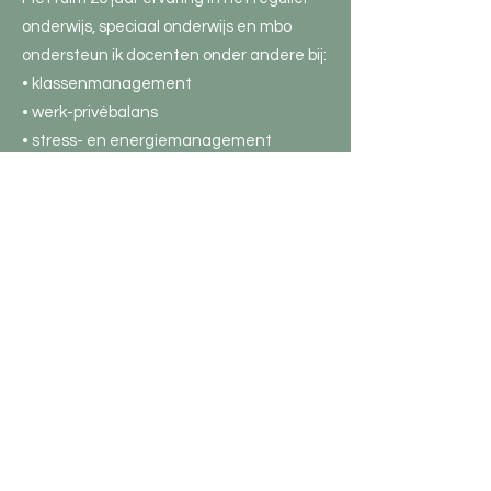
onderwijs, speciaal onderwijs en mbo
ondersteun ik docenten onder andere bij:
• klassenmanagement
• werk-privébalans
• stress- en energiemanagement
• reflectie en professionele groei
Mijn aanpak is praktisch, resultaatgericht
en altijd maatwerk. Ik ben inzetbaar als
coach, trainer en begeleider binnen
scholen en organisaties. Mijn focus ligt
volledig op begeleiding en ontwikkeling,
niet op lesvervanging.
Contact